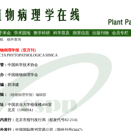
|
|
|
|
|
|
于本会
学术园地
教学科研
科学普及
病害信息
出版刊物
会员专栏
稿
稿件查询
物病理学报（双月刊）
CTA PHYTOPATHOLOGICA SINICA
管：
中国科学技术协会
办：
中国植物病理学会
编：
郭泽建
辑：
《植物病理学报》编辑部
址：
中国农业大学植保楼406室
北京（100094）
内发行：
北京市报刊发行局（邮发代号82-214)
外发行：
中国国际图书贸易公司（国外刊号Q447)