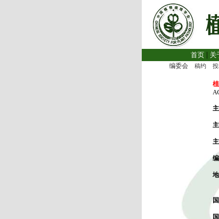
|
首页
关
编委会
稿约
投
植
A
主
主
主
编
地
国
国