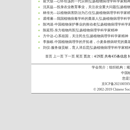
俞大绂—心怀坦荡的一代宗师|弘扬植物病理学科学家精
沈其益—投身农业教育事业，关注农业重大问题|弘扬植
林传光—以植物病害防治为己任|弘扬植物病理学科学家
裘维蕃—我国植物病毒学科的奠基人|弘扬植物病理学科
陈鸿逵-中国植物保护事业的推动者|弘扬植物病理学科学
陈延熙-东方植物尚医|弘扬植物病理学科学家精神
方中达-心系祖国，关注民生|弘扬植物病理学科学家精神
李振岐-中国植物病理学的开拓者，小麦条锈病研究的奠基人
刘仪-服务做贡献，育人泽后昆|弘扬植物病理学科学家精
首页
上一页
下一页
尾页
页次：
4
/29页
共有435条信息
学会简介
￤
组织机构
￤
规
中国
您是
京ICP备20210059
© 2002-2019 Chinese Socie