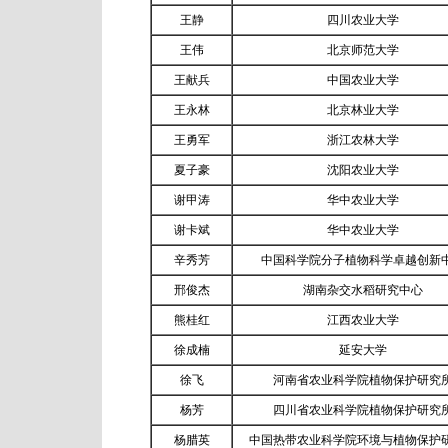
王静
四川农业大学
王伟
北京师范大学
王献兵
中国农业大学
王永林
北京林业大学
王勇军
浙江农林大学
夏子豪
沈阳农业大学
谢甲涛
华中农业大学
谢卡斌
华中农业大学
辛秀芳
中国科学院分子植物科学卓越创新
邢俊杰
湖南杂交水稻研究中心
熊桂红
江西农业大学
徐成楠
延安大学
徐飞
河南省农业科学院植物保护研究
杨芳
四川省农业科学院植物保护研究
杨腊英
中国热带农业科学院环境与植物保护