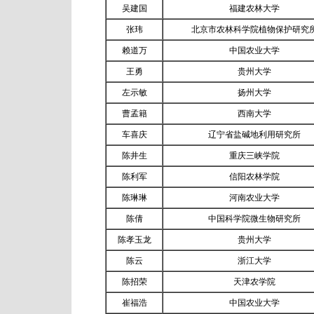
吴建国
福建农林大学
张玮
北京市农林科学院植物保护研究
赖道万
中国农业大学
王勇
贵州大学
左示敏
扬州大学
曹孟籍
西南大学
车喜庆
辽宁省盐碱地利用研究所
陈井生
重庆三峡学院
陈利军
信阳农林学院
陈琳琳
河南农业大学
陈倩
中国科学院微生物研究所
陈孝玉龙
贵州大学
陈云
浙江大学
陈招荣
天津农学院
崔福浩
中国农业大学