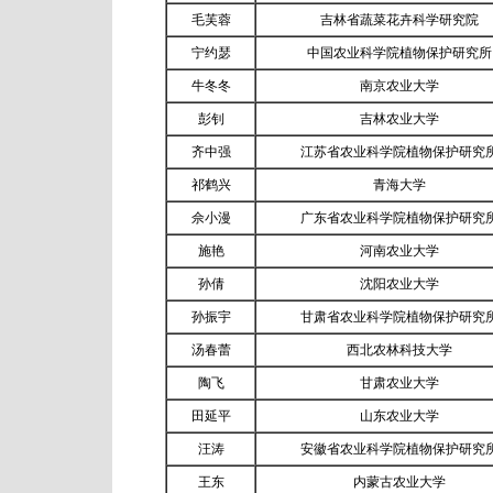
毛芙蓉
吉林省蔬菜花卉科学研究院
宁约瑟
中国农业科学院植物保护研究所
牛冬冬
南京农业大学
彭钊
吉林农业大学
齐中强
江苏省农业科学院植物保护研究
祁鹤兴
青海大学
佘小漫
广东省农业科学院植物保护研究
施艳
河南农业大学
孙倩
沈阳农业大学
孙振宇
甘肃省农业科学院植物保护研究
汤春蕾
西北农林科技大学
陶飞
甘肃农业大学
田延平
山东农业大学
汪涛
安徽省农业科学院植物保护研究
王东
内蒙古农业大学