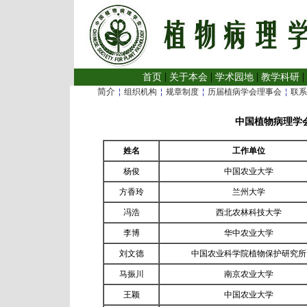
|
|
|
|
首页
关于本会
学术园地
教学科研
简介
￤
￤
￤
￤
组织机构
规章制度
历届植病学会理事会
联系
中国植物病理学
姓名
工作单位
杨俊
中国农业大学
方香玲
兰州大学
冯浩
西北农林科技大学
李博
华中农业大学
刘文德
中国农业科学院植物保护研究所
马振川
南京农业大学
王颖
中国农业大学