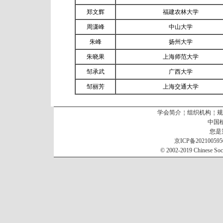
郑文辉
福建农林大学
周潇峰
中山大学
朱峰
扬州大学
朱晓果
上海师范大学
邹承武
广西大学
邹丽芳
上海交通大学
学会简介
￤
组织机构
￤
规
中国
您是
京ICP备20210059
© 2002-2019 Chinese Socie